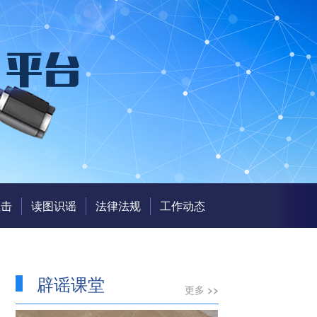
直击
读图识谣
法律法规
工作动态
辟谣课堂
更多 >>