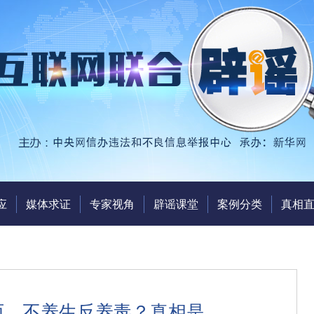
应
媒体求证
专家视角
辟谣课堂
案例分类
真相
西，不养生反养毒？真相是……