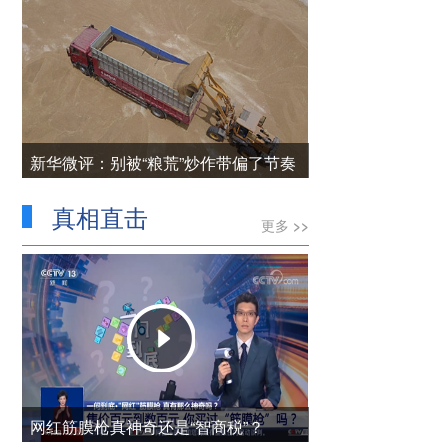
新华微评：别被“粮荒”炒作带偏了节奏
真相直击
更多 >>
网红筋膜枪真神奇还是“智商税”？