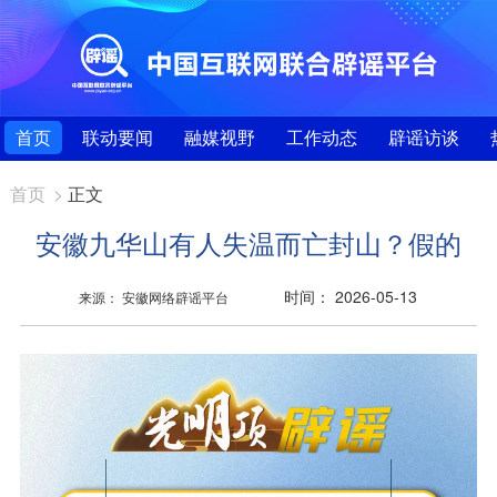
首页
联动要闻
融媒视野
工作动态
辟谣访谈
首页
>
正文
安徽九华山有人失温而亡封山？假的
时间： 2026-05-13
来源： 安徽网络辟谣平台