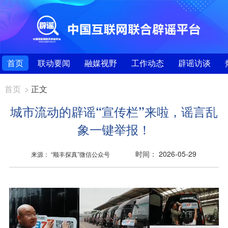
首页
联动要闻
融媒视野
工作动态
辟谣访谈
首页
>
正文
城市流动的辟谣“宣传栏”来啦，谣言乱
象一键举报！
时间： 2026-05-29
来源： “顺丰探真”微信公众号