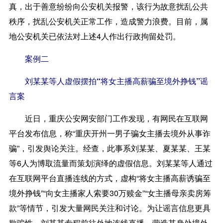
真，出于善意纷纷向公安机关报警，该行为故意扰乱公共
秩序，扰乱公安机关正常工作，造成警力浪费。目前，属
地公安机关已依法对上述4人作出行政拘留处罚。
案例二
刘某某等人虚假摆拍“将女主播高薪骗至境外挣钱”谣
言案
近日，重庆公安网安部门工作发现，有网民在互联网
平台发布信息，称“重庆开州一男子骗女主播去境外从事诈
骗”，引发舆论关注。经查，此事系刘某某、夏某某、王某
等6人为博取流量而策划演绎的虚假信息。刘某某等人通过
在互联网平台直播连线的方式，虚构“将女主播高薪诱骗至
境外挣钱”“向女主播家人索要30万赎金”“女主播母亲卖房筹
款”等情节，引发大量网民关注和讨论。为让谣言信息更具
欺骗性，刘某某专程前往外地连线直播，营造其身处境外