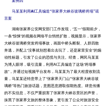
案例四
马某某利用AI工具编造“张家界大峡谷玻璃桥坍塌”谣
言案
湖南张家界公安网安部门工作发现，“五一”假期前夕，
一条“惊悚”的视频在网络平台悄然扩散，视频显示，张家界
大峡谷玻璃桥突发坍塌事故，画面中桥头断裂、人群四散
奔逃，并配上“没事就别想着出去玩了，还是家里安全”的煽
动性标题，引发了公众的恐慌与关注。经查，网民马某某
为博人眼球，吸引流量，利用AI工具编造了这场“坍塌事
故”，并通过短视频平台发布，马某某为了最大程度收割流
量，马某某还特意带上了“张家界天门山”“张家界大峡谷玻
璃桥”等热门旅游话题，意图恶意蹭取假期热度。肆意传播
的不实信息，不仅严重损害了张家界大峡谷景区的声誉，
抹黑了张家界文旅的整体形象，更引发了公众对旅游安全