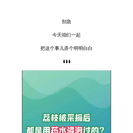
别急
今天咱们一起
把这个事儿弄个明明白白
⬇️⬇️⬇️