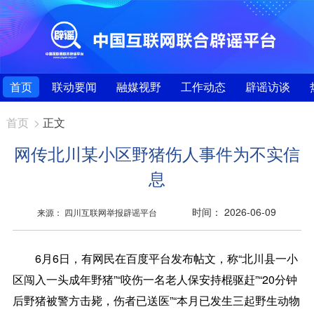
首页
联动要闻
融媒视野
工作动态
辟谣访谈
首页
>
正文
网传北川某小区野猪伤人事件为不实信
息
时间： 2026-06-09
来源： 四川互联网举报辟谣平台
6月6日，有网民在百度平台发布帖文，称“北川县一小
区闯入一头成年野猪”“咬伤一名老人保安持棍驱赶”“20分钟
后野猪被警方击毙，伤者已送医”“本月已发生三起野生动物