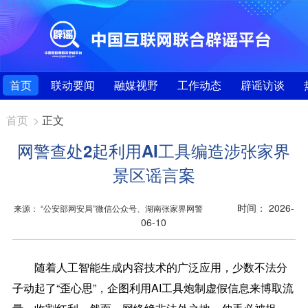
首页
联动要闻
融媒视野
工作动态
辟谣访谈
首页
>
正文
网警查处2起利用AI工具编造涉张家界
景区谣言案
时间： 2026-
来源： “公安部网安局”微信公众号、湖南张家界网警
06-10
随着人工智能生成内容技术的广泛应用，少数不法分
子动起了“歪心思”，企图利用AI工具炮制虚假信息来博取流