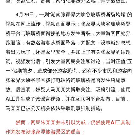
量、收割红利。然而，网络绝非法外之地，伸手必被捉。
4月26日，一则“湖南张家界大峡谷玻璃桥断裂垮塌”的
视频在网上流传，视频画面显示：张家界大峡谷玻璃桥登
桥平台与玻璃桥面衔接的地方发生断裂，大量游客四处奔
跑避险，有数名游客从桥面坠落，并配文：没事就别总想
着出去玩了，还是家里安全，并加上了有关张家界的话题
词。视频发出后，引发大量网民关注和讨论，当时正值“五
一”假期前夕，造成部分游客恐慌，还有不少市民和游客向
张家界大峡谷景区拨打电话咨询玻璃桥是否发生垮塌事
故。后查明，嫌疑人马某某为博取关注、吸粉引流，使用
AI工具生成了该谣言视频，并在互联网平台发布，目前，
马某某已被公安机关依法采取刑事强制措施。
然而，网民朱某某并未引以为戒，仍然使用AI工具制
作并发布涉张家界旅游景区的谣言：