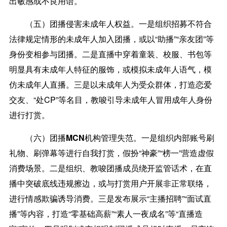
出敏感或不良用语。
（五）团播侵害未成年人权益。
一是组织招募不符合
法律规定情形的未成年人加入团播，或以“助播”“亲友团”等
身份变相参与团播。二是直播中穿着童装、校服、书包等
明显具有未成年人特征的服饰，或模拟未成年人语气，模
仿未成年人直播。三是以未成年人为受众群体，打造恋爱
交友、“处CP”等名目，教唆引导未成年人冒用成年人身份
进行打赏。
（六）团播MCN机构管理失范。
一是组织内部账号刷
礼物、刷弹幕等进行自我打赏，假扮“神豪”“榜一”营造虚假
消费场景。二是组织、教唆团播成员绕开监管话术，在直
播中突破底线违规擦边，或与打赏用户开展非正常联络，
进行情感欺骗诱导消费。三是发布展示“主播招聘”“面试直
播”等内容，打造“零基础高薪”“素人一夜成名”等“直播造