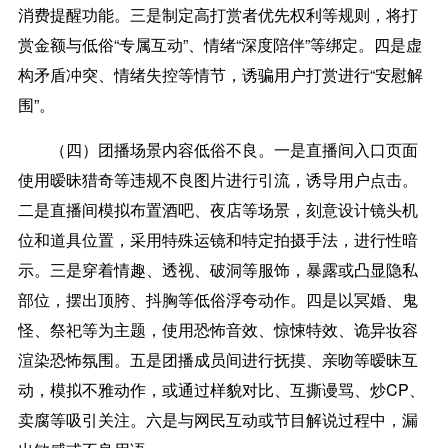
消费提醒功能。三是制定高打赏者优先权利等规则，将打
赏金额与低俗“专属互动”、情绪“深度陪伴”等绑定。四是虚
构矛盾冲突、情绪失控等情节，诱骗用户打赏进行“安慰解
围”。
（四）团播场景内容低俗不良。
一是直播间入口页面
使用暧昧猎奇等违规不良图片进行引流，诱导用户点击。
二是直播间模拟布置酒吧、夜店等场景，刻意设计镜头机
位和道具位置，采用特殊运镜和特定拍摄手法，进行性暗
示。三是穿着情趣、透视、破洞等服饰，暴露或凸显隐私
部位，摆出顶胯、抖胸等低俗浮夸动作。四是以冥婚、鬼
怪、祭祀等为主题，使用恐怖音效、惊悚特效、诡异妆容
渲染恐怖氛围。五是团播成员间进行抚摸、亲吻等暧昧互
动，模拟不雅动作，或通过样貌对比、互撕谩骂、炒CP、
卖腐等吸引关注。六是与网民互动或节目解说过程中，漏