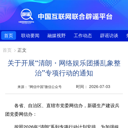
首页
联动要闻
融媒视野
工作动态
辟谣访谈
首页
>
正文
关于开展“清朗・网络娱乐团播乱象整
治”专项行动的通知
时间： 2026-07-03
来源： “网信中国”微信公众号
各省、自治区、直辖市党委网信办，新疆生产建设兵
团党委网信办：
按照2026年“清朗”系列专项行动计划安排，为加强娱