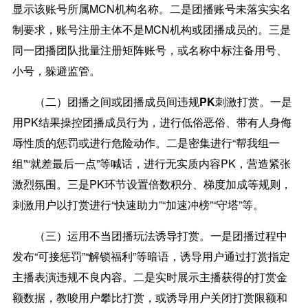
显示该账号所属MCN机构名称。二是团播账号未落实实名
制要求，账号注册主体不是MCN机构或团播成员的。三是
同一团播团队批量注册矩阵账号，或名称中标注备用号、
小号，躲避监管。
（二）团播之间或团播成员间违规PK刺激打赏。
一是
用PK结果操控团播成员行为，进行低俗恶俗、带有人身侮
辱性质的惩罚或进行危险动作。二是密集进行“帮我组一
组”“就差最后一点”等喊话，进行无实质内容PK，营造紧张
激烈氛围。三是PK环节设置倍数积分、梯度加成等规则，
刺激用户以打赏进行“快速助力”“加速冲榜”“守塔”等。
（三）运用不当团播玩法诱导打赏。
一是团播过程中
发布“可接惩罚”“解锁福利”等暗语，诱导用户通过打赏指定
主播表演违规不良内容。二是实时展示主播获得的打赏金
额数据，教唆用户攀比打赏，或诱导用户关闭打赏限额和