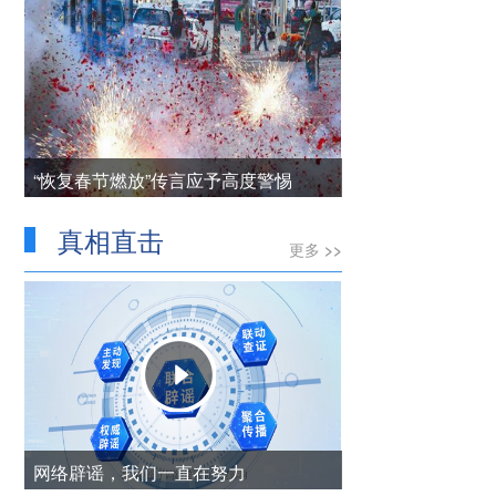
“恢复春节燃放”传言应予高度警惕
真相直击
更多 >>
网络辟谣，我们一直在努力