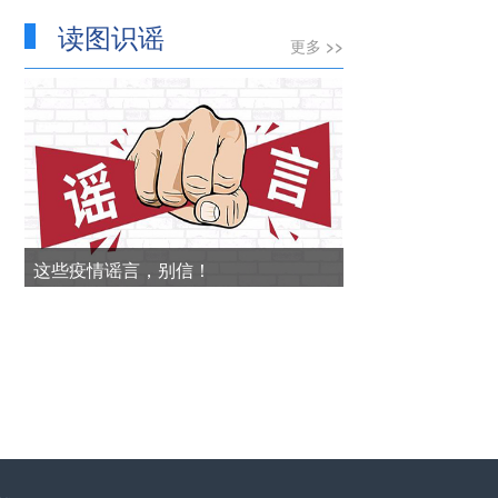
读图识谣
更多 >>
这些疫情谣言，别信！