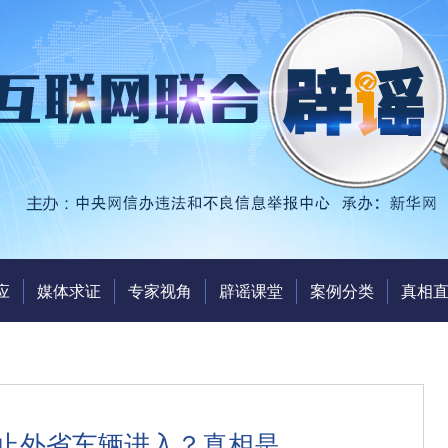
应
媒体求证
专家视角
辟谣课堂
案例分类
真相
禁止外省车辆进入？真相是……