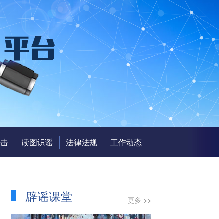
直击
读图识谣
法律法规
工作动态
辟谣课堂
更多 >>