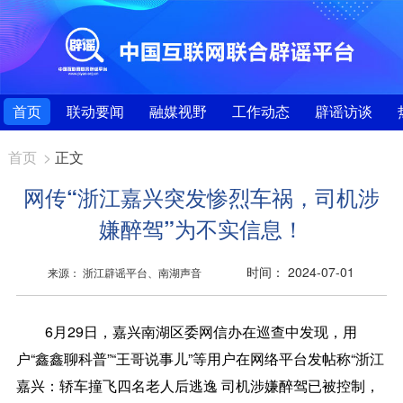
首页
联动要闻
融媒视野
工作动态
辟谣访谈
首页
>
正文
网传“浙江嘉兴突发惨烈车祸，司机涉
嫌醉驾”为不实信息！
时间： 2024-07-01
来源： 浙江辟谣平台、南湖声音
6月29日，嘉兴南湖区委网信办在巡查中发现，用
户“鑫鑫聊科普”“王哥说事儿”等用户在网络平台发帖称“浙江
嘉兴：轿车撞飞四名老人后逃逸 司机涉嫌醉驾已被控制，