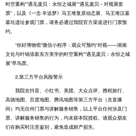
时空重构”“遇见庞贝：永恒之城展”“遇见庞贝－对视展套
票”，以及《一念·辛追梦》马王堆复原动态展、马王堆汉墓
墓坑遗址参观门票，请务必通过我院官方渠道进行门票预
约。
“你好博物馆”微信小程序：观众可预约“对视——湖湘
文化与叶锦添新东方美学的时空重构”“遇见庞贝：永恒之城
展”早鸟票。
2.第三方平台风险警示
我院在抖音、小红书、美团、大众点评、携程旅行、
高德地图、百度地图、腾讯地图等第三方平台（含直播
间）均无任何门票与讲解服务销售，以上平台任何涉及门
票、讲解服务销售的行为，均未获本院授权。请观众朋友
们在购买时注意鉴别，避免造成财产损失。