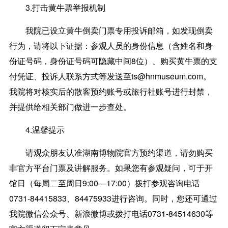
3.打击黄牛票举报机制
我院已设立黄牛倒卖门票专用投诉邮箱，如发现倒卖
行为，请将以下证据：参观人员的身份信息（含姓名和身
份证号码，身份证号码可隐藏中间8位）、购买黄牛票的支
付凭证、投诉人联系方式等发送至ts@hnmuseum.com。
我院将对核实后的散客预约账号或旅行社账号进行封禁，
并提供给相关部门做进一步查处。
4.温馨提示
请观众朋友认准湖南博物院官方预约渠道，请勿购买
非官方平台门票及讲解服务。如果您有参观疑问，可于开
馆日（每周二至周日9:00—17:00）拨打参观咨询电话
0731-84415833、84475933进行咨询。同时，您还可通过
我院微信公众号、新浪微博或拨打电话0731-84514630等