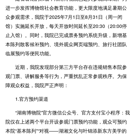
进一步发挥博物馆社会教育功能，更大限度地满足暑期公
众参观需求，我院于2025年7月1日至8月31日（周一闭
馆）实施延长开放，每天开放时间延长至20:30（20:00停
止入馆）。同时，我院已完成票务预约系统升级，新增基
本陈列散客候补预约、境外观众网页端预约、旅行社团队
临展预约等便民功能。
近期，我院发现部分第三方平台存在违规销售本院参
观门票、讲解服务等行为，严重扰乱正常参观秩序。为保
障观众权益，我院严正声明：
1.官方预约渠道
“湖南博物院”官方微信公众号、官方支付宝小程序：我
院仅在上述两个平台开设参观门票预约功能，观众可预约
本院“基本陈列”“对视——湖湘文化与叶锦添新东方美学的