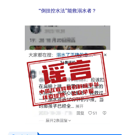
“倒挂控水法”能救溺水者？