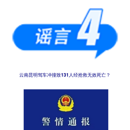
云南昆明驾车冲撞致131人经抢救无效死亡？