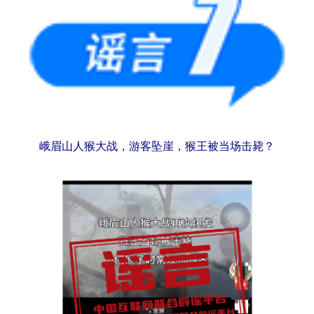
峨眉山人猴大战，游客坠崖，猴王被当场击毙？