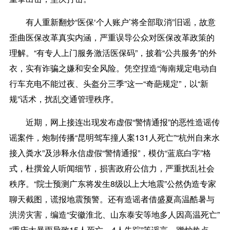
有人重新翻炒“医保‘个人账户’将全部取消”旧谣，故意
歪曲医保改革真实内涵，严重误导公众对医保改革政策的
理解。“有专人上门服务激活医保码”，披着“公共服务”的外
衣，实有诈骗之嫌和安全风险。凭空捏造“海南规定电动自
行车充电不能过夜、头盔分三季”这一“奇葩规定”，以“新
规”话术，扰乱交通管理秩序。
近期，网上接连出现发布虚假“警情通报”的恶性造谣传
谣案件，炮制传播“昆明驾车撞人案131人死亡”“杭州自来水
接入粪水”及涉释永信虚假“警情通报”，模仿“蓝底白字”格
式，杜撰耸人听闻细节，损害政府公信力，严重扰乱社会
秩序。“院士预测广东将发生8级以上大地震”公然伪造专家
聊天截图，谎报地震预警。还有造谣者借盛夏高温酷暑与
洪涝灾害，编造“安徽淮北、山东泰安等地多人因高温死亡”
“重庆大暴雨导致15人死亡、4人失踪”等谣言，蹭炒热点、