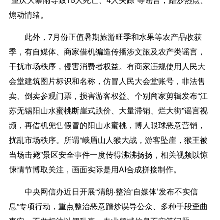
煽动情绪。
此外，7月份正值暑期旅游旺季和水果等农产品收获
季，有自媒体、商家借机编造传播涉文旅及农产类谣言，
干扰市场秩序，侵害消费者权益。有商家违规使用人民大
会堂建筑图片标识和名称，仿冒人民大会堂账号，非法售
卖、倒卖参观门票，损害游客权益。个别商家剪辑发布“江
苏无锡阳山水蜜桃断崖式跌价、大量滞销、烂大街”谣言视
频，再借机兜售假冒的阳山水蜜桃，博人眼球恶意营销，
扰乱市场秩序。所谓“峨眉山人猴大战，游客坠崖，猴王被
当场击毙”景区安全事件一度传得沸沸扬扬，相关视频以惊
悚情节博取关注，画面实际是用AI合成拼接制作。
中央网信办近日开展“清朗·整治‘自媒体’发布不实信
息”专项行动，重点整治恶意蹭炒误导公众、多种手段歪曲