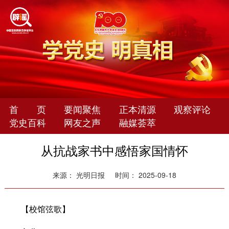
首 页
要闻聚焦
正本清源
观察评论
党史百科
网友之声
融媒荟萃
从抗战家书中感悟家国情怀
来源： 光明日报
时间： 2025-09-18
【校馆弦歌】