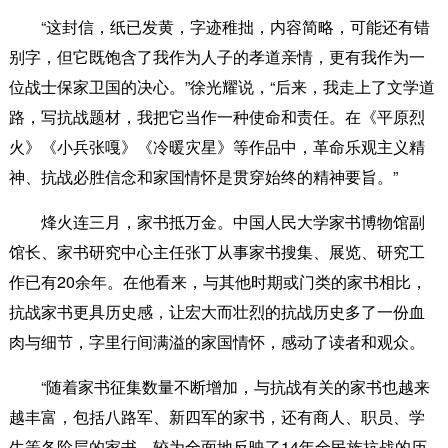
“这封信，纸已发黄，字迹稚拙，内容简略，可能还有错
别字，但它既饱含了我作为人子的孝道亲情，更有我作为一
位战士保家卫国的决心。”徐光耀说，“后来，我走上了文学道
路，写抗战题材，我把它当作一种使命和责任。在《平原烈
火》《小兵张嘎》《冷暖灾星》等作品中，革命乐观主义精
神、抗战必胜信念和家国情怀是贯穿始终的精神要旨。”
烽火连三月，家书抵万金。中国人民大学家书博物馆副
馆长、家书研究中心主任张丁从事家书搜集、展览、研究工
作已有20余年。在他看来，与其他时期或门类的家书相比，
抗战家书更具历史感，让宏大而壮烈的抗战历史多了一份血
肉与细节，字里行间满溢的家国情怀，感动了读者和观众。
“随着家书征集数量不断增加，与抗战有关的家书也越来
越丰富，包括八路军、新四军的家书，还有商人、职员、学
生等各阶层的家书，较为全面地反映了14年全民族抗战的历