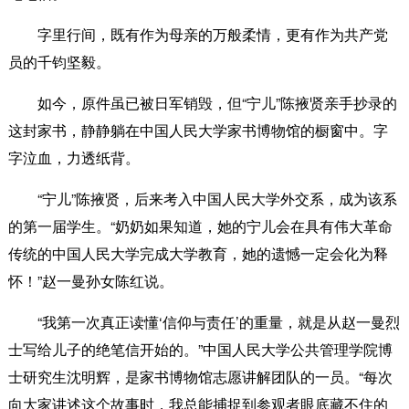
字里行间，既有作为母亲的万般柔情，更有作为共产党
员的千钧坚毅。
如今，原件虽已被日军销毁，但“宁儿”陈掖贤亲手抄录的
这封家书，静静躺在中国人民大学家书博物馆的橱窗中。字
字泣血，力透纸背。
“宁儿”陈掖贤，后来考入中国人民大学外交系，成为该系
的第一届学生。“奶奶如果知道，她的宁儿会在具有伟大革命
传统的中国人民大学完成大学教育，她的遗憾一定会化为释
怀！”赵一曼孙女陈红说。
“我第一次真正读懂‘信仰与责任’的重量，就是从赵一曼烈
士写给儿子的绝笔信开始的。”中国人民大学公共管理学院博
士研究生沈明辉，是家书博物馆志愿讲解团队的一员。“每次
向大家讲述这个故事时，我总能捕捉到参观者眼底藏不住的