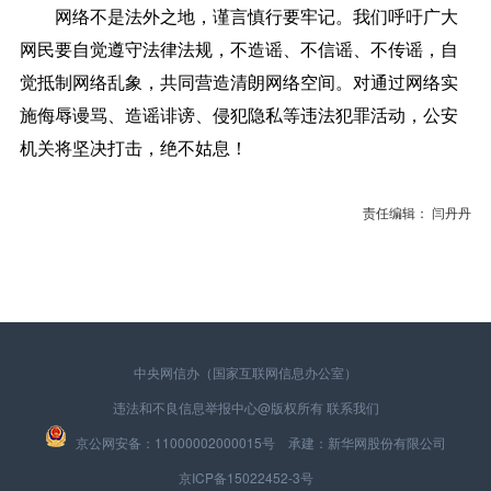
网络不是法外之地，谨言慎行要牢记。我们呼吁广大
网民要自觉遵守法律法规，不造谣、不信谣、不传谣，自
觉抵制网络乱象，共同营造清朗网络空间。对通过网络实
施侮辱谩骂、造谣诽谤、侵犯隐私等违法犯罪活动，公安
机关将坚决打击，绝不姑息！
责任编辑： 闫丹丹
中央网信办（国家互联网信息办公室）
违法和不良信息举报中心
@版权所有
联系我们
京公网安备：11000002000015号 承建：新华网股份有限公司
京ICP备15022452-3号