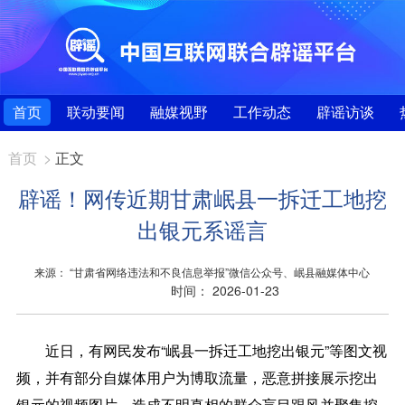
首页
联动要闻
融媒视野
工作动态
辟谣访谈
首页
>
正文
辟谣！网传近期甘肃岷县一拆迁工地挖
出银元系谣言
来源： “甘肃省网络违法和不良信息举报”微信公众号、岷县融媒体中心
时间： 2026-01-23
近日，有网民发布“岷县一拆迁工地挖出银元”等图文视
频，并有部分自媒体用户为博取流量，恶意拼接展示挖出
银元的视频图片，造成不明真相的群众盲目跟风并聚集挖