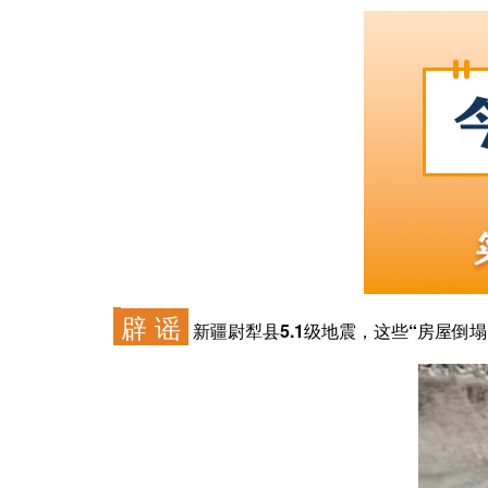
辟 谣
新疆尉犁县5.1级地震，这些“房屋倒塌