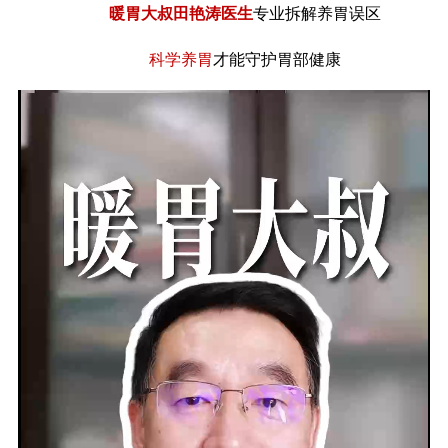
暖胃大叔田艳涛医生
专业拆解养胃误区
科学养胃
才能守护胃部健康