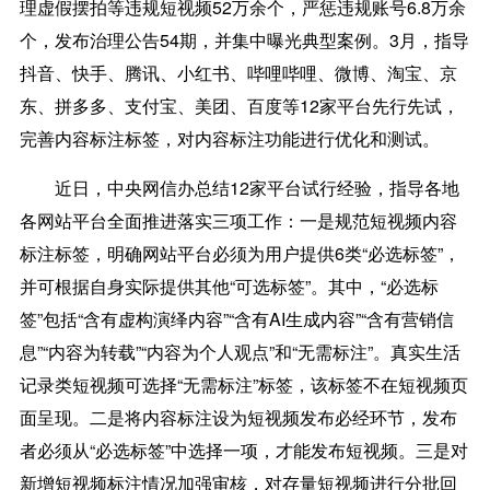
理虚假摆拍等违规短视频52万余个，严惩违规账号6.8万余
个，发布治理公告54期，并集中曝光典型案例。3月，指导
抖音、快手、腾讯、小红书、哔哩哔哩、微博、淘宝、京
东、拼多多、支付宝、美团、百度等12家平台先行先试，
完善内容标注标签，对内容标注功能进行优化和测试。
近日，中央网信办总结12家平台试行经验，指导各地
各网站平台全面推进落实三项工作：
一是
规范短视频内容
标注标签，明确网站平台必须为用户提供6类“必选标签”，
并可根据自身实际提供其他“可选标签”。其中，“必选标
签”包括“含有虚构演绎内容”“含有AI生成内容”“含有营销信
息”“内容为转载”“内容为个人观点”和“无需标注”。真实生活
记录类短视频可选择“无需标注”标签，该标签不在短视频页
面呈现。
二是
将内容标注设为短视频发布必经环节，发布
者必须从“必选标签”中选择一项，才能发布短视频。
三是
对
新增短视频标注情况加强审核，对存量短视频进行分批回