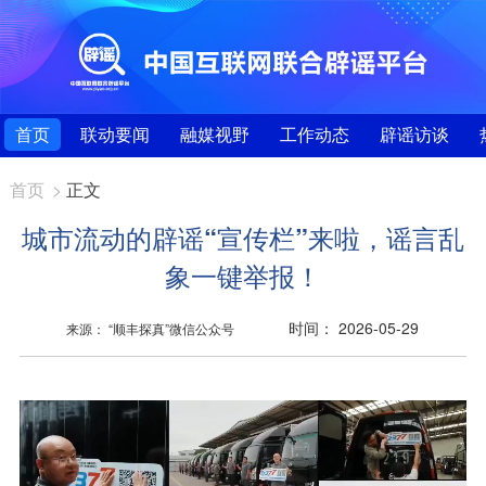
首页
联动要闻
融媒视野
工作动态
辟谣访谈
首页
>
正文
城市流动的辟谣“宣传栏”来啦，谣言乱
象一键举报！
时间： 2026-05-29
来源： “顺丰探真”微信公众号