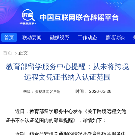
首页
联动要闻
融媒视野
工作动态
辟谣访谈
首页
>
正文
教育部留学服务中心提醒：从未将跨境
远程文凭证书纳入认证范围
时间： 2026-05-28
来源： 央视新闻客户端
近日，教育部留学服务中心发布《关于跨境远程文凭
证书不在认证范围内的郑重提醒》，详情如下：
近期，结合公安机关通报的情况及教育部留学服务中