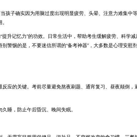
当孩子确实因为用脑过度出现明显疲劳、头晕、注意力难集中等
用。
“提升记忆力”的功效。日常生活中，帮助考生缓解疲劳、科学减
特别警惕的是，不要迷信所谓的“备考神器”，大多数是心理安慰
反应的关键。考前尽量避免熬夜刷题、通宵复习、昼夜颠倒，避
。
久睡，防止午后昏沉、晚间失眠。
，无需盲目服用保健品、滋补品，不突然改变饮食习惯。三餐按