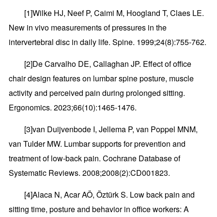
[1]Wilke HJ, Neef P, Caimi M, Hoogland T, Claes LE.
New in vivo measurements of pressures in the
intervertebral disc in daily life. Spine. 1999;24(8):755-762.
[2]De Carvalho DE, Callaghan JP. Effect of office
chair design features on lumbar spine posture, muscle
activity and perceived pain during prolonged sitting.
Ergonomics. 2023;66(10):1465-1476.
[3]van Duijvenbode I, Jellema P, van Poppel MNM,
van Tulder MW. Lumbar supports for prevention and
treatment of low-back pain. Cochrane Database of
Systematic Reviews. 2008;2008(2):CD001823.
[4]Alaca N, Acar AÖ, Öztürk S. Low back pain and
sitting time, posture and behavior in office workers: A