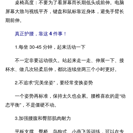
桌椅高度：不要为了看屏幕而长期低头或前伸。电脑
屏幕大致与视线平齐，键盘和鼠标靠近身体，避免手臂长
期前伸。
真正护腰，靠这 4 件事！
1.每坐 30-45 分钟，起来活动一下
不一定非要运动很久。站起来走一走、伸展一下、接
杯水、做几次轻柔后伸，都比连续坐两三个小时更好。
2.不追求“完美坐姿”，要经常变换姿势
一个姿势再标准，保持太久也会累。腰椎喜欢的是“动
态平衡”，不是僵硬不动。
3.加强腰腹和臀部肌肉耐力
平板支撑、臀桥、鸟狗式、小燕飞等训练，可以在专