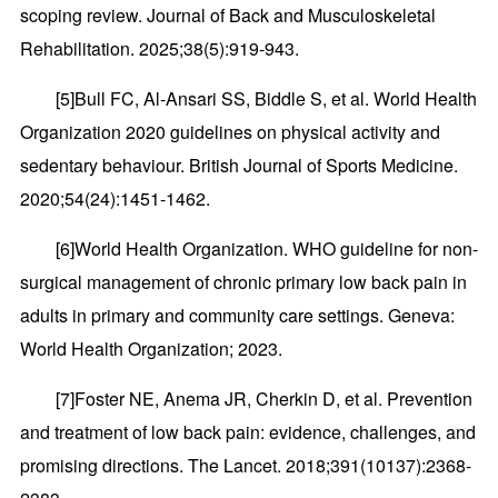
scoping review. Journal of Back and Musculoskeletal
Rehabilitation. 2025;38(5):919-943.
[5]Bull FC, Al-Ansari SS, Biddle S, et al. World Health
Organization 2020 guidelines on physical activity and
sedentary behaviour. British Journal of Sports Medicine.
2020;54(24):1451-1462.
[6]World Health Organization. WHO guideline for non-
surgical management of chronic primary low back pain in
adults in primary and community care settings. Geneva:
World Health Organization; 2023.
[7]Foster NE, Anema JR, Cherkin D, et al. Prevention
and treatment of low back pain: evidence, challenges, and
promising directions. The Lancet. 2018;391(10137):2368-