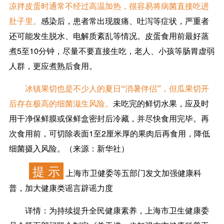
凉拌皮蛋时通常不经过高温加热，很容易将病菌直接吃进
肚子里。
感染后，患者常出现腹痛、吐泻等症状，严重者
还可能发生脱水、电解质紊乱等情况。皮蛋食用前最好蒸
煮5至10分钟，尽量不要直接生吃，老人、小孩等肠胃虚弱
人群，更应煮熟后食用。
冰镇果切也是不少人的夏日“消暑伴侣”，但瓜果切开
后存在极高的细菌滋生风险。
未吃完的鲜切水果，应及时
用干净保鲜膜或保鲜盒密封后冷藏，并尽快食用完毕。再
次食用前，可切除表面1至2厘米厚的果肉后再食用，降低
细菌摄入风险。（来源：新华社）
提 示
上海市卫健委等五部门发文加强健康科
普，加大健康类谣言辟谣力度
详情：
为持续提升全民健康素养，上海市卫生健康委