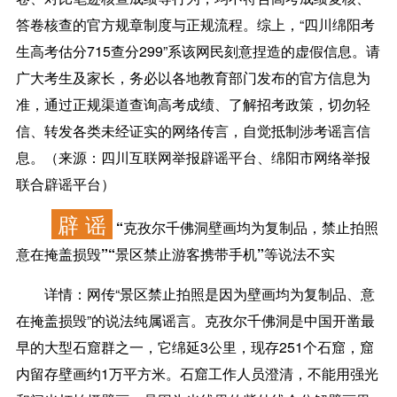
答卷核查的官方规章制度与正规流程。综上，“四川绵阳考
生高考估分715查分299”系该网民刻意捏造的虚假信息。请
广大考生及家长，务必以各地教育部门发布的官方信息为
准，通过正规渠道查询高考成绩、了解招考政策，切勿轻
信、转发各类未经证实的网络传言，自觉抵制涉考谣言信
息。（来源：四川互联网举报辟谣平台、绵阳市网络举报
联合辟谣平台）
辟 谣
“克孜尔千佛洞壁画均为复制品，禁止拍照
意在掩盖损毁”“景区禁止游客携带手机”等说法不实
详情：
网传“景区禁止拍照是因为壁画均为复制品、意
在掩盖损毁”的说法纯属谣言。克孜尔千佛洞是中国开凿最
早的大型石窟群之一，它绵延3公里，现存251个石窟，窟
内留存壁画约1万平方米。石窟工作人员澄清，不能用强光