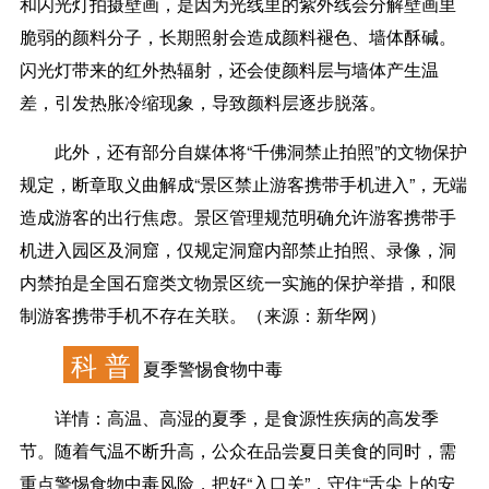
和闪光灯拍摄壁画，是因为光线里的紫外线会分解壁画里
脆弱的颜料分子，长期照射会造成颜料褪色、墙体酥碱。
闪光灯带来的红外热辐射，还会使颜料层与墙体产生温
差，引发热胀冷缩现象，导致颜料层逐步脱落。
此外，还有部分自媒体将“千佛洞禁止拍照”的文物保护
规定，断章取义曲解成“景区禁止游客携带手机进入”，无端
造成游客的出行焦虑。景区管理规范明确允许游客携带手
机进入园区及洞窟，仅规定洞窟内部禁止拍照、录像，
洞
内禁拍是全国石窟类文物景区统一实施的保护举措
，和限
制游客携带手机不存在关联。（来源：新华网）
科 普
夏季警惕食物中毒
详情：
高温、高湿的夏季，是食源性疾病的高发季
节。随着气温不断升高，公众在品尝夏日美食的同时，需
重点警惕食物中毒风险，把好“入口关”，守住“舌尖上的安