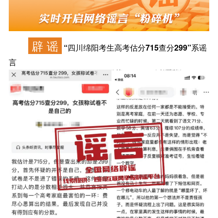
辟 谣
“四川绵阳考生高考估分715查分299”系谣
言