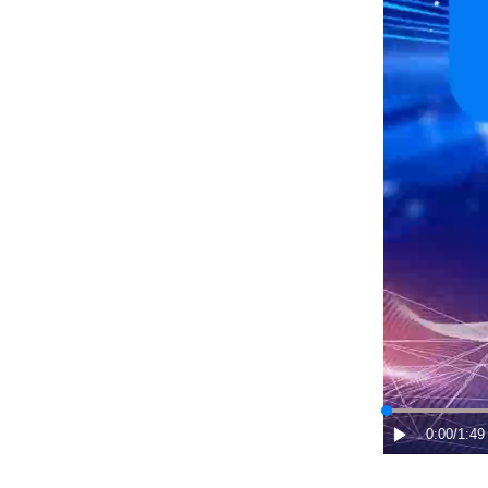
0:00
/1:49