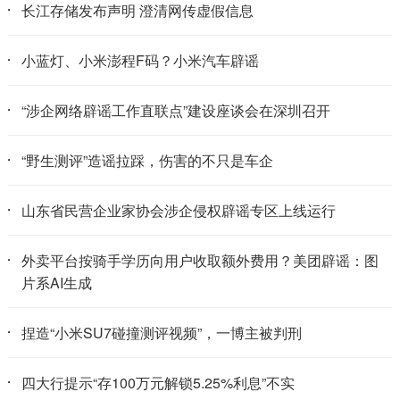
长江存储发布声明 澄清网传虚假信息
小蓝灯、小米澎程F码？小米汽车辟谣
“涉企网络辟谣工作直联点”建设座谈会在深圳召开
“野生测评”造谣拉踩，伤害的不只是车企
山东省民营企业家协会涉企侵权辟谣专区上线运行
外卖平台按骑手学历向用户收取额外费用？美团辟谣：图
片系AI生成
捏造“小米SU7碰撞测评视频”，一博主被判刑
四大行提示“存100万元解锁5.25%利息”不实