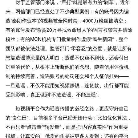
对于监管部门来说，“严打”就是最有力的“刹车”。近年
来，网信部门已经查处了不少典型案例：有的账号因为编
造“秦朗作业本”的视频被全网封禁，4000万粉丝被清空；
有的账号发布“悬赏20万寻找救命恩人”的谣言被禁言并清除
粉丝；有的MCN机构专门批量制作虚假“民生新闻”，整个
团队都被依法处理。监管部门“零容忍”的态度，就是让所有
想靠造谣博流量的人明白：造谣不仅赚不到钱，还会付出
沉重的代价，从根本上斩断他们的念想。随着信用评价机
制的持续完善，造谣账号的处罚还会和个人征信挂钩——
一旦造谣，不仅不能用短视频赚钱，连贷款、出行都可能
受到影响，真正做到“不敢造谣、不能造谣”。
短视频平台作为谣言传播的必经之路，更应守好自己
的“责任田”。目前很多平台已经开始行动：比如优化算法，
不再只看“点击量”“转发量”，而是把“内容真实性”作为重要
指标，让真实的、优质的作品被更多人看到；还有的平台