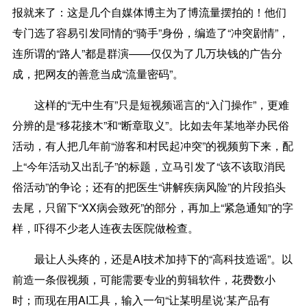
报就来了：这是几个自媒体博主为了博流量摆拍的！他们
专门选了容易引发同情的“骑手”身份，编造了“冲突剧情”，
连所谓的“路人”都是群演——仅仅为了几万块钱的广告分
成，把网友的善意当成“流量密码”。
这样的“无中生有”只是短视频谣言的“入门操作”，更难
分辨的是“移花接木”和“断章取义”。比如去年某地举办民俗
活动，有人把几年前“游客和村民起冲突”的视频剪下来，配
上“今年活动又出乱子”的标题，立马引发了“该不该取消民
俗活动”的争论；还有的把医生“讲解疾病风险”的片段掐头
去尾，只留下“XX病会致死”的部分，再加上“紧急通知”的字
样，吓得不少老人连夜去医院做检查。
最让人头疼的，还是AI技术加持下的“高科技造谣”。以
前造一条假视频，可能需要专业的剪辑软件，花费数小
时；而现在用AI工具，输入一句“让某明星说‘某产品有