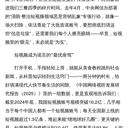
进我们三餐四季的碎片时间。去年4月，中央网信办部署
的“清朗·整治短视频领域恶意营销乱象”专项行动，就像一
场大扫除，依法查处了大批造谣账号，要想彻底扫清这
些“信息垃圾”，还需要我们每个人擦亮眼睛——毕竟，短视
频里的“眼见”，未必就是“为实”。
短视频成为谣言的“最优座驾”
打开手机，手指轻轻上滑，就能从美食教程跳到社会
新闻，从科普知识转到生活窍门——一两分钟的时长，恰
好填满现代人快节奏生活的间隙。《中国网络视听发展研
究报告（2025）》里的一组数据，更是直观地告诉我们：
截至2024年底，我国短视频账号规模突破16.2亿，几乎相
当于每个中国人都有一个短视频账号；每天全国新上线的
短视频超过1.3亿条，堆起来能“绕地球好几圈”；更关键的
是，短视频用户规模达到10.4亿，使用率高达93.8%，人均