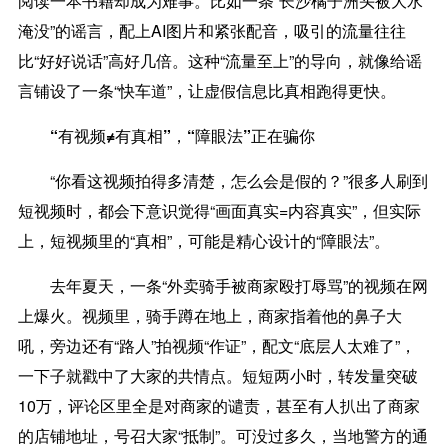
阅读一本书籍却成为难事。比如一条“长沙橘子洲头被大水
淹没”的谣言，配上AI图片和紧张配音，吸引的流量往往
比“好好说话”高好几倍。这种“流量至上”的导向，就像给谣
言铺设了一条“快车道”，让虚假信息比真相跑得更快。
“有视频≠有真相”，“障眼法”正在骗你
“你看这视频拍得多清楚，怎么会是假的？”很多人刷到
短视频时，都会下意识觉得“画面真实=内容真实”，但实际
上，短视频里的“真相”，可能是精心设计的“障眼法”。
去年夏天，一条“外卖骑手被商家殴打辱骂”的视频在网
上爆火。视频里，骑手蹲在地上，商家指着他的鼻子大
吼，旁边还有“路人”拍视频“作证”，配文“底层人太难了”，
一下子就戳中了大家的共情点。短短两小时，转发量突破
10万，评论区里全是对商家的谴责，甚至有人扒出了商家
的店铺地址，号召大家“抵制”。可没过多久，当地警方的通