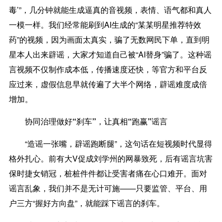
毒’”，几分钟就能生成逼真的音视频，表情、语气都和真人
一模一样。我们经常能刷到AI生成的“某某明星推荐特效
药”的视频，因为画面太真实，骗了无数网民下单，直到明
星本人出来辟谣，大家才知道自己被“AI替身”骗了。这种谣
言视频不仅制作成本低，传播速度还快，等官方和平台反
应过来，虚假信息早就传遍了大半个网络，辟谣难度成倍
增加。
协同治理做好“刹车”，让真相“跑赢”谣言
“造谣一张嘴，辟谣跑断腿”，这句话在短视频时代显得
格外扎心。前有大V促成刘学州的网暴致死，后有谣言坑害
保时捷女销冠，桩桩件件都让受害者痛在心口难开。面对
谣言乱象，我们并不是无计可施——只要监管、平台、用
户三方“握好方向盘”，就能踩下谣言的刹车。