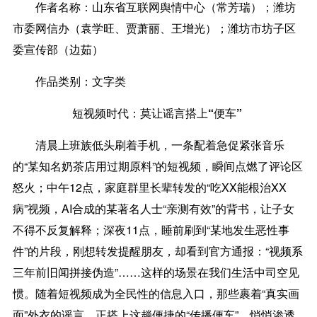
作者名称：
山东省互联网舆情中心（常芳瑞）；潍坊
市委网信办（袁学旺、贾萧丽、王增光）；潍坊市坊子区
委宣传部（边茹）
作品类别：
文字类
短视频时代：莫让谣言搭上“便车”
清晨上班族低头刷着手机，一条配着急促紧张音乐
的“某知名奶茶店用过期原料”的短视频，瞬间点燃了评论区
怒火；中午12点，家庭群里长辈转发的“吃XX能根治XX
病”视频，AI合成的某著名人士“亲测有效”的背书，让子女
不得不反复解释；深夜11点，睡前刷到“某地发生恶性事
件”的片段，刚想转发提醒朋友，却看到官方通报：“视频系
三年前旧闻拼接伪造”……这样的场景在我们生活中司空见
惯。随着短视频成为全民性的信息入口，那些裹着“真实画
面”外衣的谣言，正搭上这趟便捷的“传播便车”，悄悄渗透