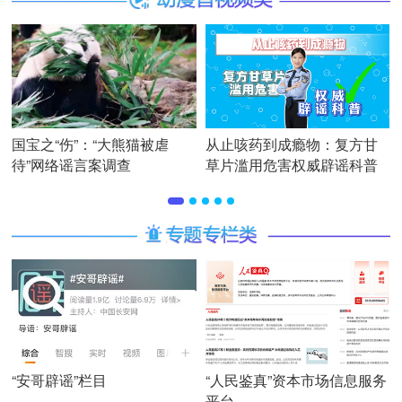
国宝之“伤”：“大熊猫被虐
从止咳药到成瘾物：复方甘
待”网络谣言案调查
草片滥用危害权威辟谣科普
“安哥辟谣”栏目
“人民鉴真”资本市场信息服务
平台