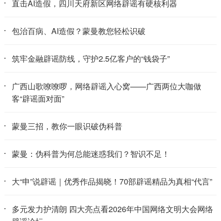
直击AI造假，四川天府新区网络辟谣有硬核利器
包治百病、AI造假？蒙曼教您轻松识破
筑牢金融辟谣防线，守护2.5亿客户的“钱袋子”
广西山歌嘹嘹啰，网络辟谣入心窝——广西两位大咖做
客“辟谣面对面”
蒙曼三招，教你一眼识破伪科普
蒙曼：伪科普为何总能迷惑我们？智识不足！
大“申”说辟谣｜优秀作品揭晓！70部辟谣精品为真相“代言”
多元发力护清朗 四大亮点看2026年中国网络文明大会网络