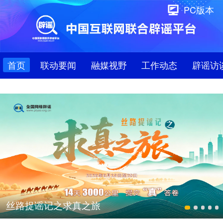
PC版本
首页
联动要闻
融媒视野
工作动态
辟谣访
丝路捉谣记之求真之旅