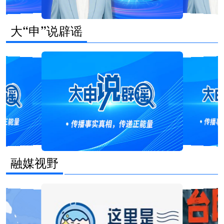
大“申”说辟谣
融媒视野