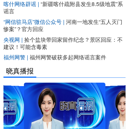
喀什网络辟谣 |
“新疆喀什疏附县发生8.5级地震”系
谣言
“网信驻马店”微信公众号 |
河南一地发生“五人灭门
惨案”？官方回应
央视网 |
捡个盐块带回家留作纪念？景区回应：不
建议！可能含毒素
福州网警 |
福州网警破获多起网络谣言案件
晓真播报