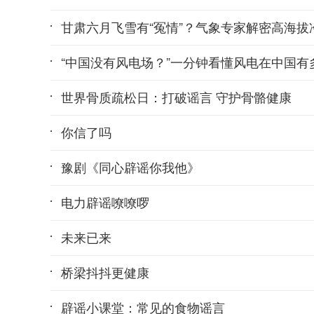
甘肃六月飞雪有“冤情”？气象专家解密高海拔
“中国没有风电场？”一分钟看懂风电在中国有
世界骨质疏松日：打破谣言 守护骨骼健康
你信了吗
豫剧《同心辟谣你我他》
电力辟谣嘹嘹啰
未来已来
桥梁抖抖更健康
辟谣小课堂：常见的食物谣言