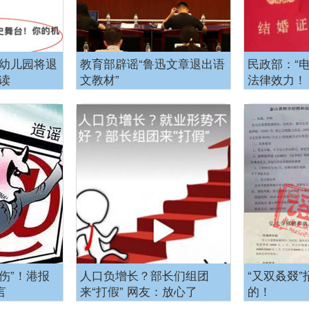
办幼儿园将退
教育部辟谣“鲁迅文章退出语
民政部：“
读
文教材”
法律效力！
伤”！港报
人口负增长？部长们组团
“又双叒叕
言
来“打假” 网友：放心了
的！