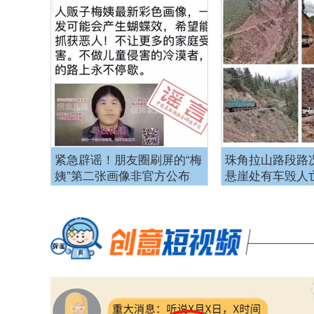
紧急辟谣！朋友圈刷屏的“梅
珠角拉山路段路
姨”第二张画像非官方公布
悬崖处有车毁人