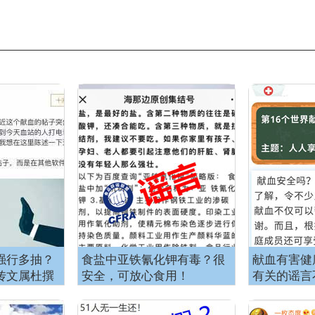
强行多抽？
食盐中亚铁氰化钾有毒？很
献血有害健
传文属杜撰
安全，可放心食用！
有关的谣言