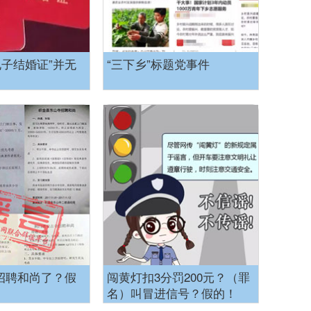
电子结婚证”并无
“三下乡”标题党事件
”招聘和尚了？假
闯黄灯扣3分罚200元？（罪
名）叫冒进信号？假的！