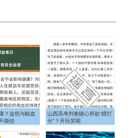
康？这些与献血
山西高考判卷随心所欲“瞎打
不能信
分”？开玩笑呢