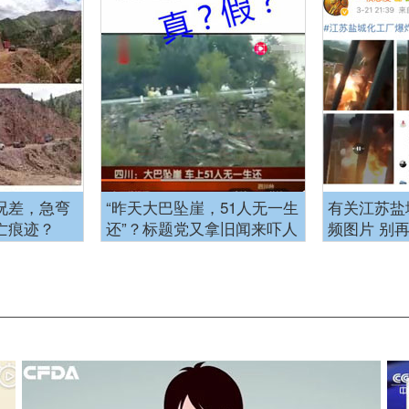
况差，急弯
“昨天大巴坠崖，51人无一生
有关江苏盐
亡痕迹？
还”？标题党又拿旧闻来吓人
频图片 别
了